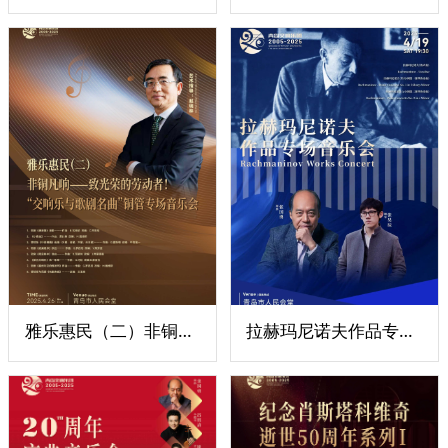
雅乐惠民（二）非铜凡响——致光荣的劳动者！“交响乐与歌剧名曲”铜管专场音乐会
拉赫玛尼诺夫作品专场音乐会