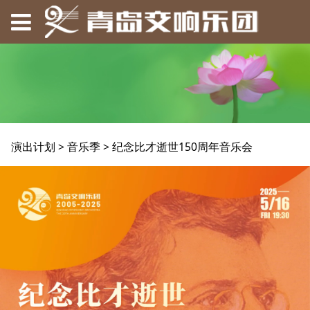
纪念比才逝世150周年
演出计划
>
音乐季
>
纪念比才逝世150周年音乐会
音乐会