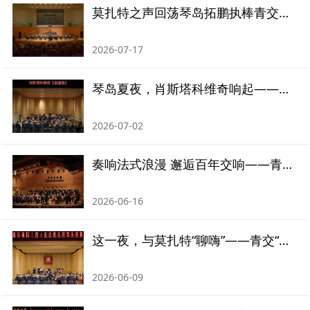
莫扎特之声回荡琴岛拓鹏执棒青交奏响百年经典
2026-07-17
琴岛夏夜，肖斯塔科维奇响起——亚美尼亚指挥爱德华·托普奇扬执棒青交奏响纪念之声
2026-07-02
奏响法式浪漫 邂逅百年交响——青岛交响乐团专场音乐会倾情演绎法国作品
2026-06-16
这一夜，与莫扎特“聊嗨”——青交“雅乐惠民”专场音乐会奏响夏夜
2026-06-09