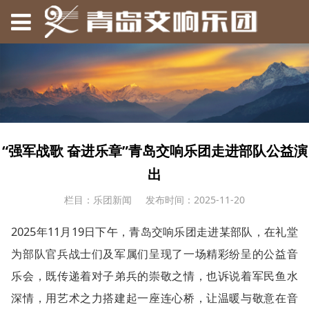
“强军战歌 奋进乐章”青岛交响乐团走进部队公益演
出
栏目：乐团新闻
发布时间：2025-11-20
2025年11月19日下午，青岛交响乐团走进某部队，在礼堂
为部队官兵战士们及军属们呈现了一场精彩纷呈的公益音
乐会，既传递着对子弟兵的崇敬之情，也诉说着军民鱼水
深情，用艺术之力搭建起一座连心桥，让温暖与敬意在音