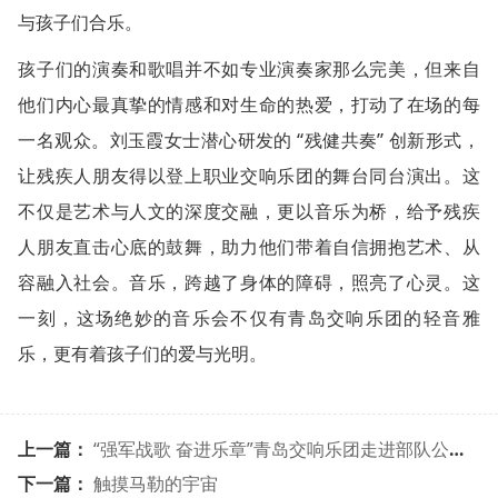
与孩子们合乐。
孩子们的演奏和歌唱并不如专业演奏家那么完美，但来自
他们内心最真挚的情感和对生命的热爱，打动了在场的每
一名观众。刘玉霞女士潜心研发的 “残健共奏” 创新形式，
让残疾人朋友得以登上职业交响乐团的舞台同台演出。这
不仅是艺术与人文的深度交融，更以音乐为桥，给予残疾
人朋友直击心底的鼓舞，助力他们带着自信拥抱艺术、从
容融入社会。音乐，跨越了身体的障碍，照亮了心灵。这
一刻，这场绝妙的音乐会不仅有青岛交响乐团的轻音雅
乐，更有着孩子们的爱与光明。
上一篇：
“强军战歌 奋进乐章”青岛交响乐团走进部队公益演出
下一篇：
触摸马勒的宇宙