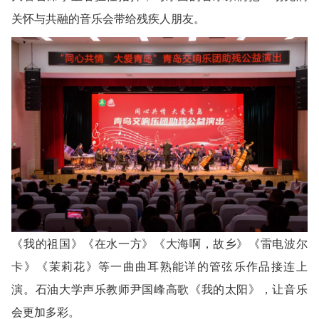
关怀与共融的音乐会带给残疾人朋友。
《我的祖国》《在水一方》《大海啊，故乡》《雷电波尔
卡》《茉莉花》等一曲曲耳熟能详的管弦乐作品接连上
演。石油大学声乐教师尹国峰高歌《我的太阳》，让音乐
会更加多彩。