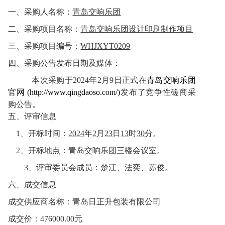
一、采购人名称：
青岛交响乐团
二、采购项目名称：
青岛交响乐团设计印刷制作项目
三、采购项目编号：
WHJXYT0209
四、采购公告发布日期及媒体：
本次采购于
2024
年
2
月
9
日正式在
青岛交响乐团
官网 (http://www.qingdaoso.com/)
发布了竞争性磋商采
购公告。
五、评审信息
1
、开标时间：
2024
年
2
月
23
日
13
时
30
分。
2
、开标地点：青岛交响乐团三楼会议室。
3
、评审委员会成员：楚江、法奕、苏俊
。
六、成交信息
成交供应商名称：
青岛日正升包装有限公司
成交价：
476000.00
元