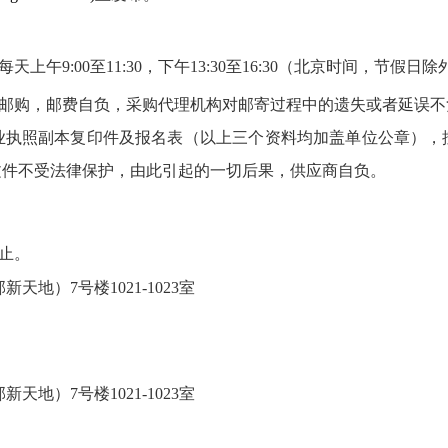
每天上午
9:00
至
11:30
，下午
13:30
至
16:30
（北京时间，节假日除
邮购，邮费自负，采购代理机构对邮寄过程中的遗失或者延误不
业执照副本复印件及报名表（以上三个资料均加盖单位公章），
文件不受法律保护，由此引起的一切后果，供应商自负。
止。
部新天地）
7
号楼
1021-1023
室
部新天地）
7
号楼
1021-1023
室