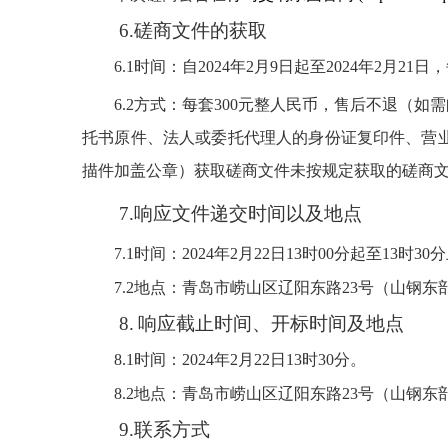
6.
磋商文件的获取
6.1
时间：自
2024
年
2
月
9
日起至
2024
年
2
月
21
日，
6.2
方式：
每套
300
元整人民币，售后不退（如需
托书原件、法人或委托代理人的身份证复印件、营
描件加盖公章）获取磋商文件
未按规定获取的磋商
7.
响应文件递交时间以及地点
7.1
时间：
2024
年
2
月
22
日
13
时
00
分起至
13
时
30
分
7.2
地点：青岛市崂山区辽阳东路
23
号（山钢东
8.
响应截止时间、开标时间及地点
8.1
时间：
2024
年
2
月
22
日
13
时
30
分。
8.2
地点：青岛市崂山区辽阳东路
23
号（山钢东
9.
联系方式