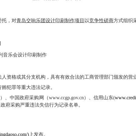
委托，对
青岛交响乐团设计印刷制作项目
以
竞争性磋商
方式组织
目
列音乐会设计印刷制作
法人资格或其分支机构，具有有效合法的工商管理部门颁发的营
行贿犯罪等重大违法记录。
）、中国政府采购网（
www.ccgp.gov.cn
）、信用山东
(
www.credit
、政府采购严重违法失信行为记录名单。
daoso.com/)
上发布。