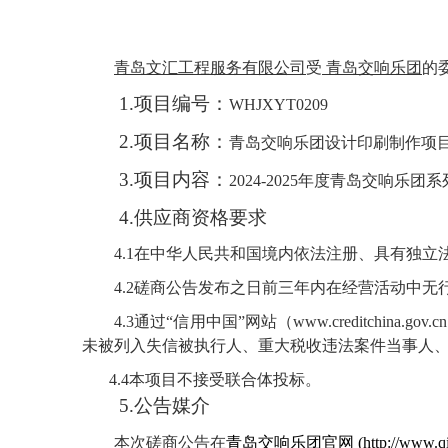
青岛文汇工程服务有限公司
受
青岛交响乐团
的
1.
项目编号：
WHJXYT0209
2.
项目名称：
青岛交响乐团设计印刷制作项
3.
项目内容：
2024-2025
年度青岛交响乐团系
4.
供应商资格要求
4.1
在中华人民共和国境内依法注册、具有独立
4.2
磋商公告发布之日前三年内在经营活动中无
4.3
通过“信用中国”网站（
www.creditchina.gov.cn
未被列入失信被执行人、重大税收违法案件当事人
4.
4
本项目不接受联合体投标。
5.
公告媒介
本次磋商公告在
青岛交响乐团官网 (http://www.qing