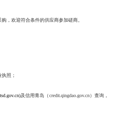
采购，欢迎符合条件的供应商参加磋商。
业执照；
sd.gov.cn)
及信用青岛（
credit.qingdao.gov.cn
）查询，