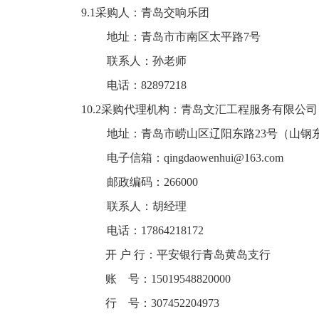
9.1
采购人：
青岛交响乐团
地址
：
青岛市市南区太平路7号
联系人：
孙老师
电话：
82897218
10.2
采购代理机构：
青岛文汇工程服务有限公司
地址：青岛市崂山区辽阳东路23号（山钢东部新
电子信箱：
qingdaowenhui@163.com
邮政编码：266000
联系人：
胡经理
电话：17864218172
开 户 行：平安银行青岛黄岛支行
账
号：
15019548820000
行
号：
307452204973