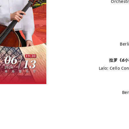
Orchest
Berl
拉罗《d
Lalo: Cello Con
Ber