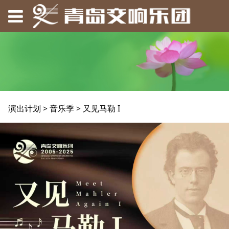
又见马勒 I
演出计划
>
音乐季
>
又见马勒 I