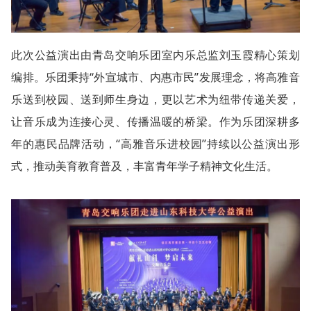
此次公益演出由青岛交响乐团室内乐总监刘玉霞精心策划
编排。乐团秉持“外宣城市、内惠市民”发展理念，将高雅音
乐送到校园、送到师生身边，更以艺术为纽带传递关爱，
让音乐成为连接心灵、传播温暖的桥梁。作为乐团深耕多
年的惠民品牌活动，“高雅音乐进校园”持续以公益演出形
式，推动美育教育普及，丰富青年学子精神文化生活。