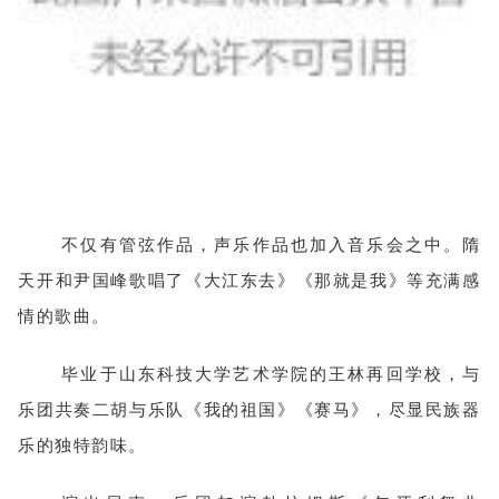
不仅有管弦作品，声乐作品也加入音乐会之中。隋
天开和尹国峰歌唱了
《大江东去》
《那就是我》等充满感
情的歌曲。
毕业于山东科技大学艺术学院的王林再回学校，与
乐团共奏二胡与乐队《我的祖国》《赛马》，尽显民族器
乐的独特韵味。