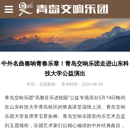
中外名曲奏响青春乐章！青岛交响乐团走进山东科
技大学公益演出
栏目：乐团新闻
发布时间：2026-06-03
青岛交响乐团“高雅音乐进校园”公益专场演出5月14日晚间
在山东科技大学青岛校区的
惟真讲堂
温情上演。青岛交响
乐团大管首席李宝君执棒、青岛交响乐团室内乐艺术总监
刘玉霞领衔，乐团艺术家们以精心编排的中外经典曲目，