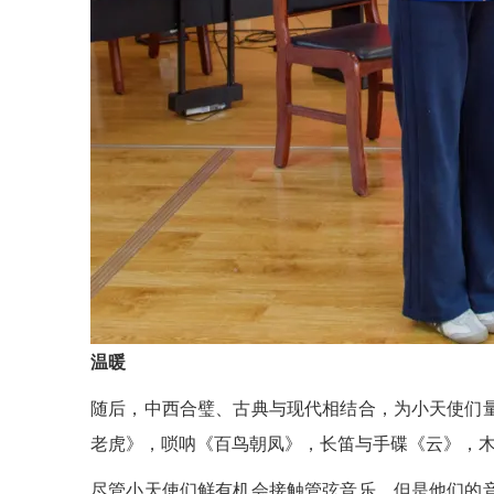
温暖
随后，中西合璧、古典与现代相结合，为小天使们
老虎》，唢呐《百鸟朝凤》，长笛与手碟《云》，木
尽管小天使们鲜有机会接触管弦音乐，但是他们的