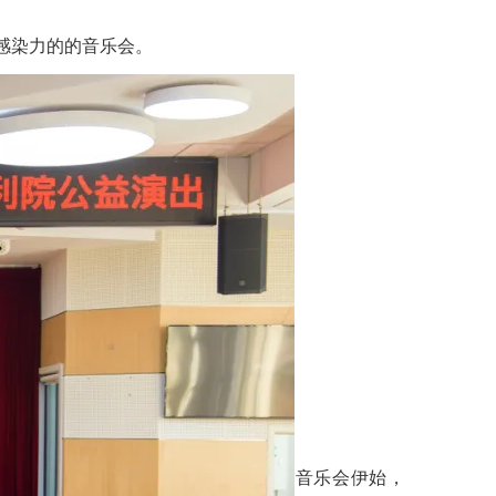
术感染力的的音乐会。
音乐会伊始，