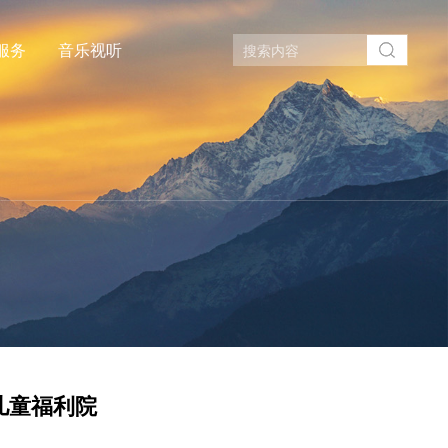
服务
音乐视听
儿童福利院