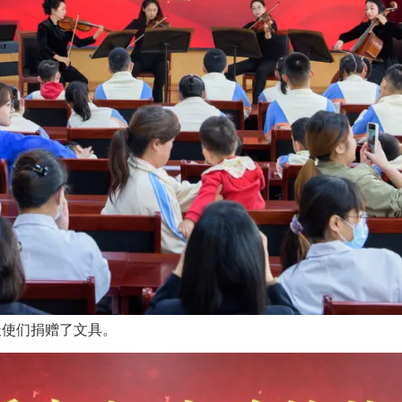
天使们捐赠了文具。