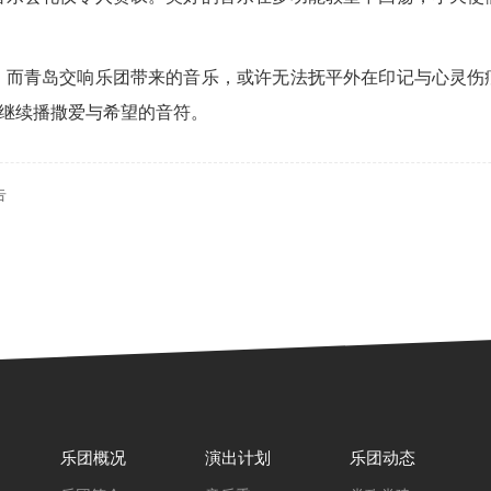
。而青岛交响乐团带来的音乐，或许无法抚平外在印记与心灵伤
，继续播撒爱与希望的音符。
告
乐团概况
演出计划
乐团动态