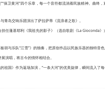
河愤”“保卫黄河”四个乐章，每一个音符都流淌着民族精神。曲
音与青岛交响乐团演出了萨拉萨蒂《流浪者之歌》。
任蓬基耶利《我祖先的影子》（选自歌剧《La Giocond
板胡与乐队“江雪”》的独奏，把原创作品以民族乐器的独特音色
舒展演唱，将古今的情怀相结合。
的祖国》作为返场加演，“一条大河”的优美旋律，瞬间流入了