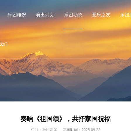
乐团概况
演出计划
乐团动态
爱乐之友
乐团
我们
奏响《祖国颂》，共抒家国祝福
栏目：乐团新闻
发布时间：2025-09-22