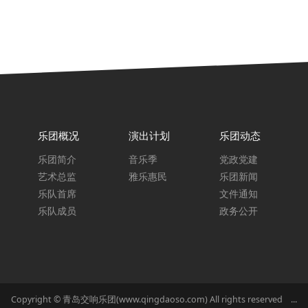
乐团概况
演出计划
乐团动态
乐团简介
音乐季
党政党建
艺术总监
雅乐惠民
乐团新闻
乐队首席
文件通知
乐队成员
政务公开
Copyright © 青岛交响乐团(www.qingdaoso.com) All rights reserved
...