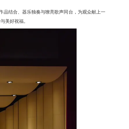
原创作品结合、器乐独奏与嘹亮歌声同台，为观众献上一
爱与美好祝福。