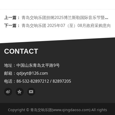
上一篇：
青岛交响乐团担纲2025博兰斯勒国际音乐节暨第九届德国欧米勒国际钢琴公开赛乐队演奏
下一篇：
青岛交响乐团 2025年07（至）08月政府采购意向
CONTACT
地址：中国山东青岛太平路9号
邮箱：qdjxyt@126.com
电话：86-532-82897212 / 82897205
Copyright © 青岛交响乐团(www.qingdaoso.com) All rights