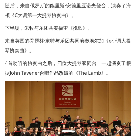
随后，来自俄罗斯的鲍里斯·安德里亚诺夫登台，演奏了海
顿《C大调第一大提琴协奏曲》。
下半场，朱牧与乐团共奏福雷《挽歌》。
来自英国的乔瑟芬·奈特与乐团共同演奏埃尔加《e小调大提
琴协奏曲》。
4首动听的协奏曲之后，四位大提琴家同台，一起演奏了根
据John Tavener合唱作品改编的《The Lamb》。