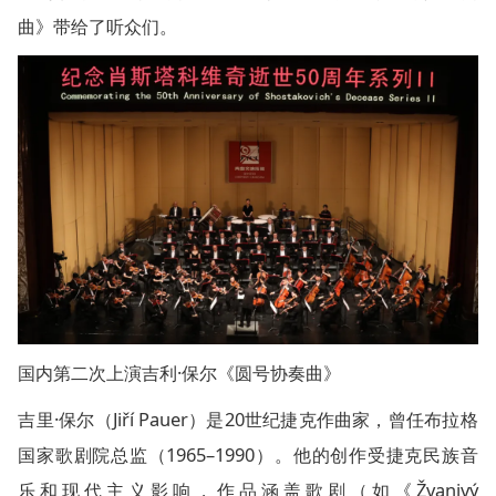
曲》带给了听众们。
国内第二次上演吉利·保尔《圆号协奏曲》
吉里·保尔（Jiří Pauer）是20世纪捷克作曲家，曾任布拉格
国家歌剧院总监（1965–1990）。他的创作受捷克民族音
乐和现代主义影响，作品涵盖歌剧（如《Žvanivý