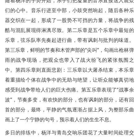
随着杨洋的手势开始，乐手们把凝重的音乐直接送入观众
们的心中。音乐行进至中部，小鼓突然响起，随后各种乐
器交织在一起，形成了一股势不可挡的力量，将战争的残
酷与混乱展现得淋漓尽致。第二乐章是五个乐章中最短的
乐章，弦乐队率先奏起进行曲，带有讽刺与批判的味道。
第三乐章，鲜明的节奏和木管声部的“尖叫”，勾画出枪林弹
雨的战争现场，把观众也带入了战火纷飞的紧张氛围之
中。第四乐章则直面悲剧：三乐章以大屠杀结束，本乐章
着重描绘个体在战争中的无助与绝望，让听众能够真切地
感受到战争带给人们的巨大伤痛。第五乐章表现了“战事余
波”，节奏多变，有欢快的部分，也有讽刺的部分，还有回
首的部分，最终，平静的气氛逐渐占据上风，为整部乐曲
画上了一个宁静的句号，预示着人们的生生不息。
多日的排练中，杨洋与青岛交响乐团花了大量时间处理交