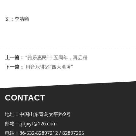
文：李清曦
上一篇：
“雅乐惠民”十五周年，再启程
下一篇：
用音乐讲述“四大名著”
CONTACT
地址：中国山东青岛太平路9号
邮箱：qdjxyt@126.com
电话：86-532-82897212 / 82897205