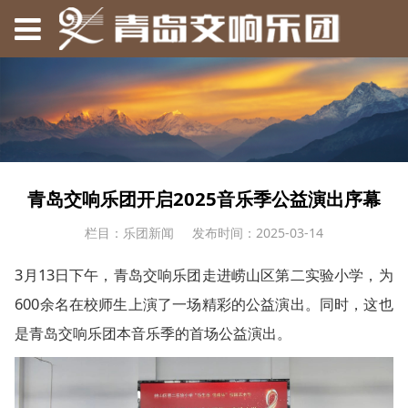
青岛交响乐团开启2025音乐季公益演出序幕
栏目：乐团新闻
发布时间：2025-03-14
3月13日下午，青岛交响乐团走进崂山区第二实验小学，为
600余名在校师生上演了一场精彩的公益演出。同时，这也
是青岛交响乐团本音乐季的首场公益演出。