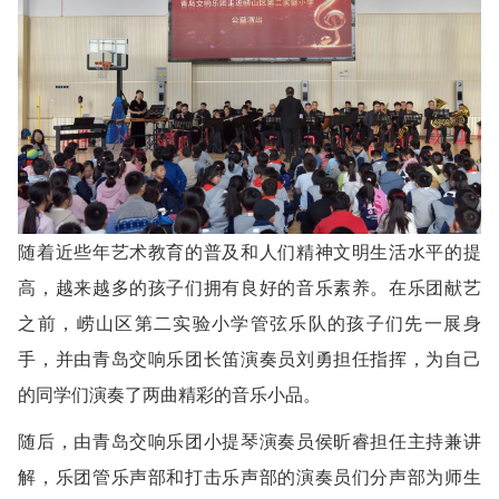
随着近些年艺术教育的普及和人们精神文明生活水平的提
高，越来越多的孩子们拥有良好的音乐素养。在乐团献艺
之前，崂山区第二实验小学管弦乐队的孩子们先一展身
手，并由青岛交响乐团长笛演奏员刘勇担任指挥，为自己
的同学们演奏了两曲精彩的音乐小品。
随后，由青岛交响乐团小提琴演奏员侯昕睿担任主持兼讲
解，乐团管乐声部和打击乐声部的演奏员们分声部为师生