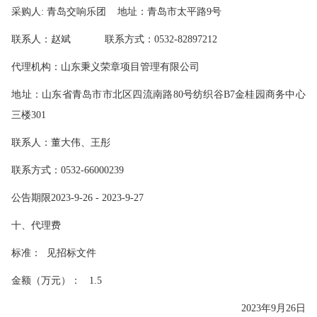
采购人
:
青岛交响乐团
地址：青岛市太平路
9
号
联系人：赵斌
联系方式：
0532-82897212
代理机构：山东秉义荣章项目管理有限公司
地址：山东省青岛市市北区四流南路
80
号纺织谷
B7
金桂园商务中心
三楼
301
联系人：董大伟、王彤
联系方式：
0532-66000239
公告期限
2023-9-26 - 2023-9-27
十、代理费
标准：
见招标文件
金额（万元）：
1.5
2023
年
9
月
26
日