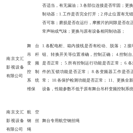
否适当，有无漏油；
3.
各部位连接是否牢固；更
制动器：
1.
工作是否完全打开；
2.
停止位置有无
否可靠；磨损是否在运行，摩擦片的间隙是否在
常声响或气味；更换与原有设备相同制动器；
舞台
1.
各配电柜、箱内接线是否有松动、脱落；
2.
接
吊杆
钮、转换开关等位置准确，控制正确；
4.
控制台
南京文汇
变频
是否正常；
5.
所有控制运行功能是否正常；
6.
各
影视设备
控制
件的互锁功能是否正常；
8.
各变频器工作是否
有限公司
系统
常；
10.
各保护检测功能是否正常；
11
、更换全
维保
设备，性能参数不低于原有舞台吊杆变频控制系
南京文汇
航空
影视设备
钢丝
舞台专用航空钢丝绳
有限公司
绳