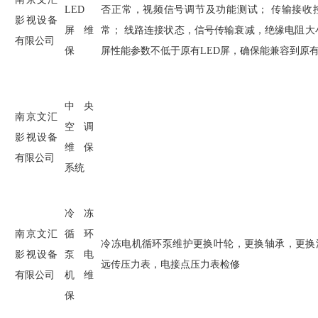
LED
否正常，视频信号调节及功能测试； 传输接收
影视设备
屏维
常； 线路连接状态，信号传输衰减，绝缘电阻大
有限公司
保
屏性能参数不低于原有
LED
屏，确保能兼容到原
中央
南京文汇
空调
影视设备
维保
有限公司
系统
冷冻
南京文汇
循环
冷冻电机循环泵维护更换叶轮，更换轴承，更换
影视设备
泵电
远传压力表，电接点压力表检修
有限公司
机维
保