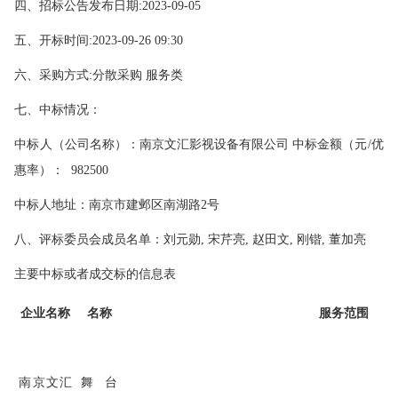
四、招标公告发布日期
:2023-09-05
五、开标时间
:2023-09-26 09:30
六、采购方式
:
分散采购 服务类
七、中标情况：
中标人（公司名称）：南京文汇影视设备有限公司 中标金额（元
/
优
惠率）：
982500
中标人地址：南京市建邺区南湖路
2
号
八、评标委员会成员名单：刘元勋
,
宋芹亮
,
赵田文
,
刚锴
,
董加亮
主要中标或者成交标的信息表
企业名称
名称
服务范围
南京文汇
舞台