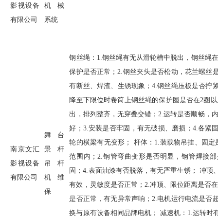
影视设备
机械
有限公司
系统
钢丝绳：
1.
钢丝绳有无从滑轮槽中脱出，钢丝绳
保护是否正常；
2.
钢丝夹头是否松动，花兰螺丝
有断丝、焊渣、生锈现象；
4.
钢丝绳压板是否拧
降至下限位时卷筒上钢丝绳的保护圈是否在
2
圈以
出，排列整齐，无穿叠交错；
2.
运转是否顺畅，
好；
3.
安装是否牢固，有无破损、磨损；
4.
各紧
舞台
轮的横梁有无变形； 杆体：
1.
装载物吊挂、固定
南京文汇
景杆
范围内；
2.
钢管弯曲变形是否明显，钢管焊接部
影视设备
吊杆
固；
4.
表面油漆有否脱落，有无严重生锈； 冲顶
有限公司
机维
有效，灵敏度是否正常；
2.
冲顶、限位距离是否在
保
是否正常，有无异常声响；
2.
电机运行电流是否
换与原有设备相同品牌电机； 减速机：
1.
运转时