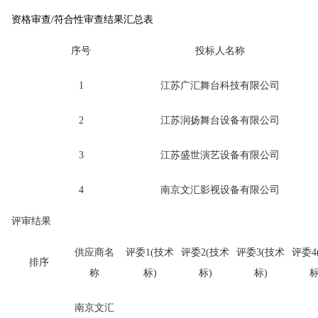
资格审查/
符合性审查结果汇总表
序号
投标人名称
1
江苏广汇舞台科技有限公司
2
江苏润扬舞台设备有限公司
3
江苏盛世演艺设备有限公司
4
南京文汇影视设备有限公司
评审结果
供应商名
评委
1(
技术
评委
2(
技术
评委
3(
技术
评委
4
排序
称
标
)
标
)
标
)
南京文汇