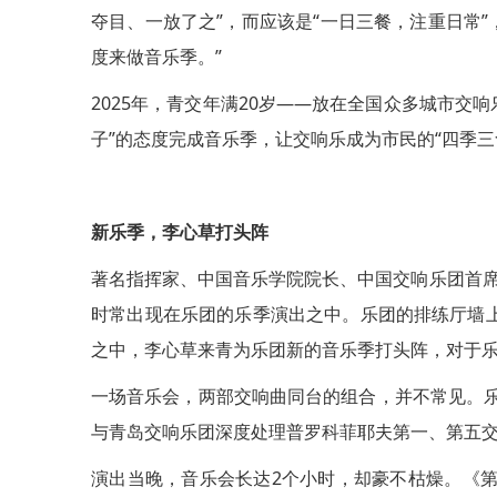
夺目、一放了之”，而应该是“一日三餐，注重日常
度来做音乐季。”
2025年，青交年满20岁——放在全国众多城市交
子”的态度完成音乐季，让交响乐成为市民的“四季
新乐季，李心草打头阵
著名指挥家、中国音乐学院院长、中国交响乐团首
时常出现在乐团的乐季演出之中。乐团的排练厅墙
之中，李心草来青为乐团新的音乐季打头阵，对于
一场音乐会，两部交响曲同台的组合，并不常见。乐
与青岛交响乐团深度处理普罗科菲耶夫第一、第五
演出当晚，音乐会长达2个小时，却豪不枯燥。《