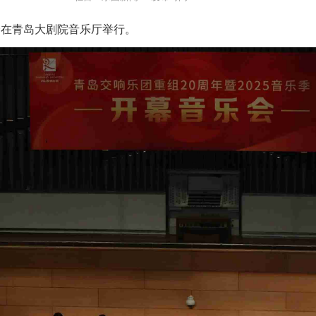
乐会在青岛大剧院音乐厅举行。