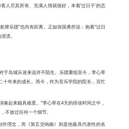
客人尽其所有、充满人情就很好，本着‘过日子’的态
“老牌乐团”也尚有距离。正如张国勇所说：抱着“过日
的浸渍。
对于岛城乐迷来说并不陌生。乐团重组至今，李心草
二十年来的成长。而今，作为音乐学院的院长，百忙
演奏起来颇具难度。”李心草在4天的排练时间之中，
台，不放过任何一个细节。
创作理念，而《第五交响曲》则是他最具代表性的名