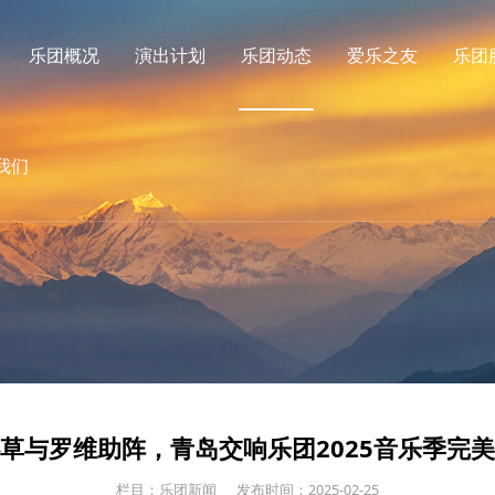
乐团概况
演出计划
乐团动态
爱乐之友
乐团
我们
草与罗维助阵，青岛交响乐团2025音乐季完
栏目：乐团新闻
发布时间：2025-02-25