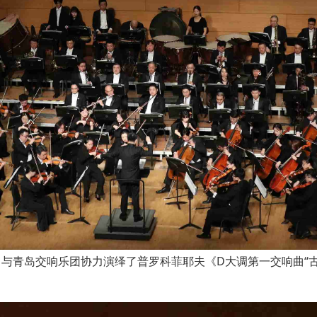
与青岛交响乐团协力演绎了普罗科菲耶夫《D大调第一交响曲“古