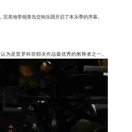
，完美地带领青岛交响乐团开启了本乐季的序幕。
被公认为是普罗科菲耶夫作品最优秀的阐释者之一。