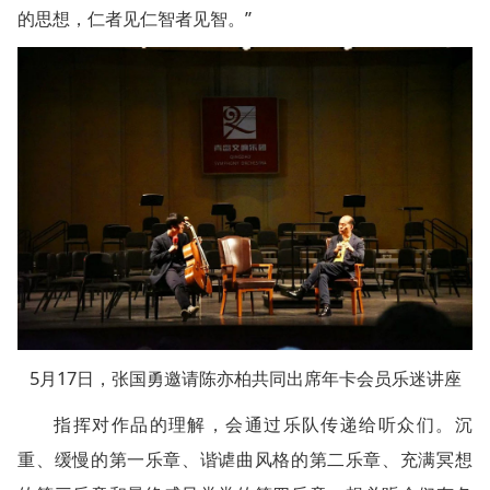
的思想，仁者见仁智者见智。”
5月17日，张国勇邀请陈亦柏共同出席年卡会员乐迷讲座
指挥对作品的理解，会通过乐队传递给听众们。沉
重、缓慢的第一乐章、谐谑曲风格的第二乐章、充满冥想